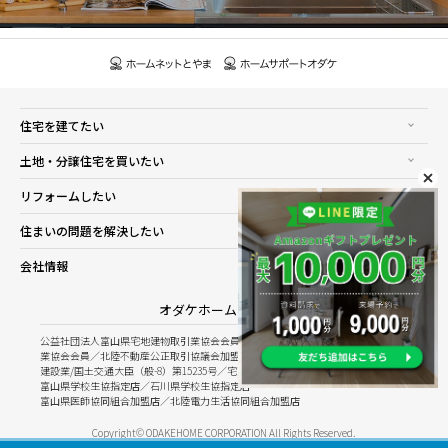
住宅を建てたい
土地・分譲住宅を買いたい
リフォームしたい
住まいの問題を解決したい
会社情報
オダケホーム株式会社
公益社団法人富山県宅地建物取引業協会会員／公益社団法人石川県宅地建物取引
業協会会員／北陸不動産公正取引協議会加盟
建設業/国土交通大臣（般-8）第15235号／宅建業/国土交通大臣（8）第5025号
富山県学校生協指定店／石川県学校生協指定店
富山県医師協同組合加盟店／北陸電力生活協同組合加盟店
Copyright© ODAKEHOME CORPORATION All Rights Reserved.