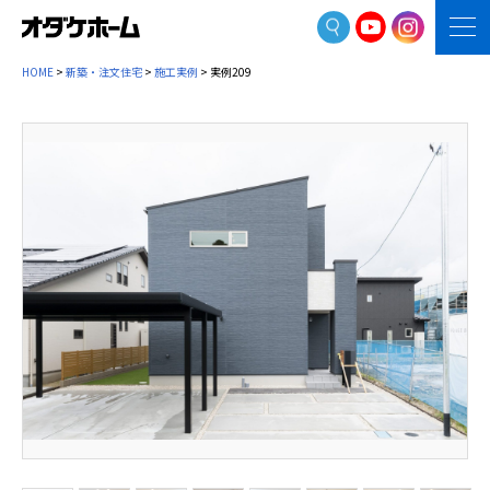
HOME
>
新築・注文住宅
>
施工実例
> 実例209