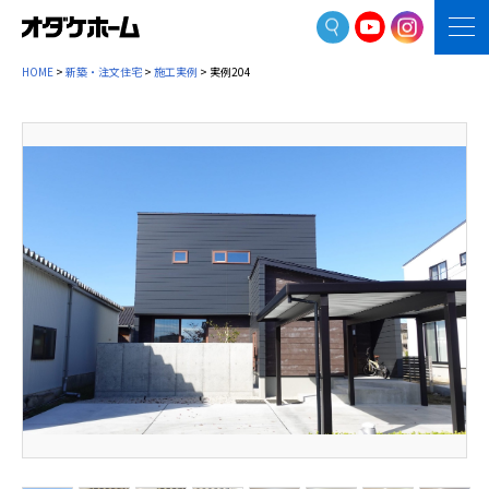
HOME
>
新築・注文住宅
>
施工実例
> 実例204