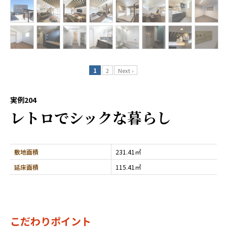
1
2
Next ›
実例204
レトロでシックな暮らし
敷地面積
231.41㎡
延床面積
115.41㎡
こだわりポイント