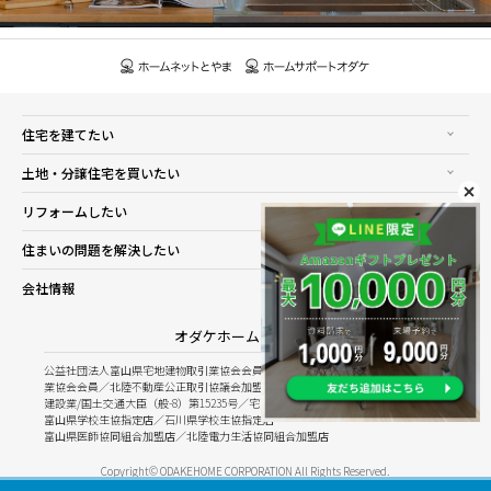
住宅を建てたい
土地・分譲住宅を買いたい
リフォームしたい
住まいの問題を解決したい
会社情報
オダケホーム株式会社
公益社団法人富山県宅地建物取引業協会会員／公益社団法人石川県宅地建物取引
業協会会員／北陸不動産公正取引協議会加盟
建設業/国土交通大臣（般-8）第15235号／宅建業/国土交通大臣（8）第5025号
富山県学校生協指定店／石川県学校生協指定店
富山県医師協同組合加盟店／北陸電力生活協同組合加盟店
Copyright© ODAKEHOME CORPORATION All Rights Reserved.