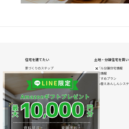
住宅を建てたい
土地・分譲住宅を買い
家づくりのステップ
モデル分譲住宅情報
自由設計注文住宅
土地情報
木の特性を活かした北陸の家づくり
おすすめプラン
住宅の性能
住み替えあんしんシステ
オダケホームの強さのひみつ
安心のアフターサービス
建て替えあんしんシステム
商品情報
施工実例
モデル分譲住宅情報
住まいのおまかせ＆ラクラクサービス