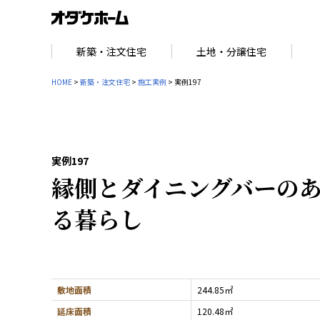
新築・注文住宅
土地・分譲住宅
HOME
>
新築・注文住宅
>
施工実例
> 実例197
実例197
縁側とダイニングバーの
る暮らし
敷地面積
244.85㎡
延床面積
120.48㎡