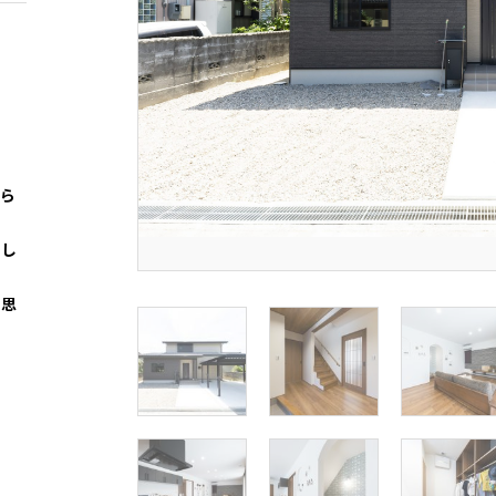
団ら
とし
て思