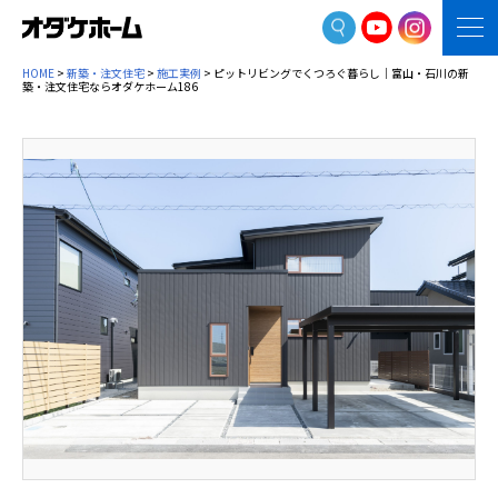
HOME
>
新築・注文住宅
>
施工実例
> ピットリビングでくつろぐ暮らし｜富山・石川の新
築・注文住宅ならオダケホーム186