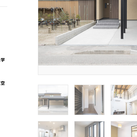
た学
質空