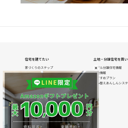
住宅を建てたい
土地・分譲住宅を買い
家づくりのステップ
モデル分譲住宅情報
自由設計注文住宅
土地情報
木の特性を活かした北陸の家づくり
おすすめプラン
住宅の性能
住み替えあんしんシステ
オダケホームの強さのひみつ
安心のアフターサービス
建て替えあんしんシステム
商品情報
施工実例
モデル分譲住宅情報
住まいのおまかせ＆ラクラクサービス