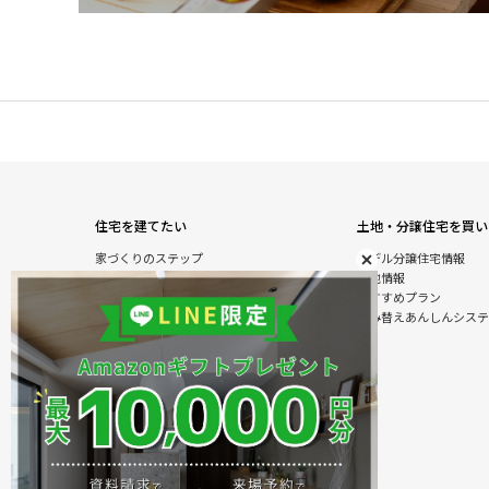
住宅を建てたい
土地・分譲住宅を買い
家づくりのステップ
モデル分譲住宅情報
自由設計注文住宅
土地情報
木の特性を活かした北陸の家づくり
おすすめプラン
住宅の性能
住み替えあんしんシステ
オダケホームの強さのひみつ
安心のアフターサービス
建て替えあんしんシステム
商品情報
施工実例
モデル分譲住宅情報
住まいのおまかせ＆ラクラクサービス