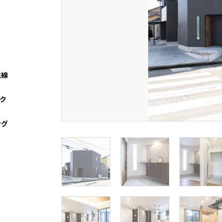
視線
ク
ング