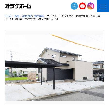
HOME
>
新築・注文住宅
>
施工実例
> プライベートテラスでおうち時間を楽しむ家｜富
山・石川の新築・注文住宅ならオダケホーム143