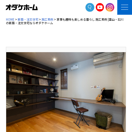
HOME
>
新築・注文住宅
>
施工実例
> 家事も趣味も楽しめる暮らし 施工実例 |富山・石川
の新築・注文住宅ならオダケホーム