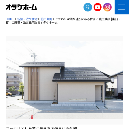
HOME
>
新築・注文住宅
>
施工実例
> こだわり空間が随所にある住まい 施工実例 |富山・
石川の新築・注文住宅ならオダケホーム
スッキリとした落ち着きある佇まいの外観