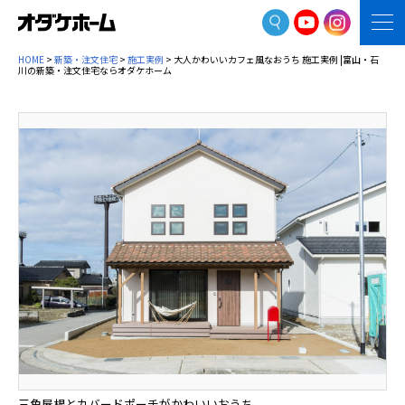
HOME
>
新築・注文住宅
>
施工実例
> 大人かわいいカフェ風なおうち 施工実例 |富山・石
川の新築・注文住宅ならオダケホーム
三角屋根とカバードポーチがかわいいおうち