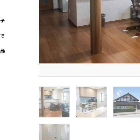
、子
がで
熱性