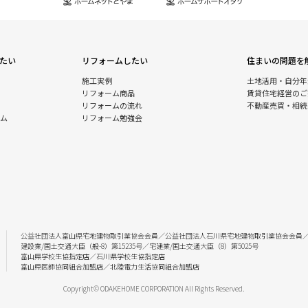
たい
リフォームしたい
住まいの問題を
施工実例
土地活用・自分年
リフォーム商品
賃貸住宅経営のご
リフォームの流れ
不動産売買・相続
ム
リフォーム勉強会
公益社団法人富山県宅地建物取引業協会会員／公益社団法人石川県宅地建物取引業協会会員
建設業/国土交通大臣（般-8）第15235号／宅建業/国土交通大臣（8）第5025号
富山県学校生協指定店／石川県学校生協指定店
富山県医師協同組合加盟店／北陸電力生活協同組合加盟店
Copyright© ODAKEHOME CORPORATION All Rights Reserved.