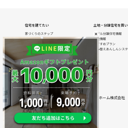
住宅を建てたい
土地・分譲住宅を買い
家づくりのステップ
モデル分譲住宅情報
自由設計注文住宅
土地情報
木の特性を活かした北陸の家づくり
おすすめプラン
住宅の性能
住み替えあんしんシステ
オダケホームの強さのひみつ
安心のアフターサービス
建て替えあんしんシステム
商品情報
施工実例
モデル分譲住宅情報
住まいのおまかせ＆ラクラクサービス
オダケホーム株式会社