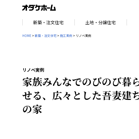
新築・注文住宅
土地・分譲住宅
HOME
>
新築・注文住宅
>
施工実例
> リノベ実例
リノベ実例
家族みんなでのびのび暮
せる、広々とした吾妻建
の家