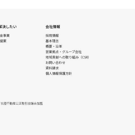
解決したい
会社情報
金事業
採用情報
提案
基本理念
概要・沿革
営業拠点・グループ会社
地域貢献への取り組み（CSR）
お問い合わせ
資料請求
個人情報保護方針
／北陸不動産公正取引協議会加盟