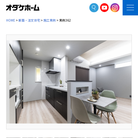
HOME
>
新築・注文住宅
>
施工実例
> 実例362