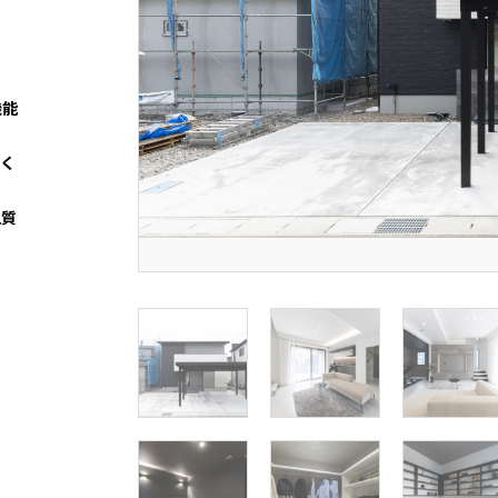
機能
つく
上質