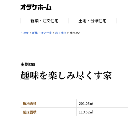
新築・注文住宅
土地・分譲住宅
HOME
>
新築・注文住宅
>
施工実例
> 実例355
実例355
趣味を楽しみ尽くす家
敷地面積
201.03㎡
延床面積
113.52㎡