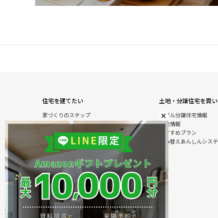
住宅を建てたい
土地・分譲住宅を買い
家づくりのステップ
モデル分譲住宅情報
自由設計注文住宅
土地情報
木の特性を活かした北陸の家づくり
おすすめプラン
住宅の性能
住み替えあんしんシステ
オダケホームの強さのひみつ
安心のアフターサービス
建て替えあんしんシステム
商品情報
施工実例
モデル分譲住宅情報
住まいのおまかせ＆ラクラクサービス