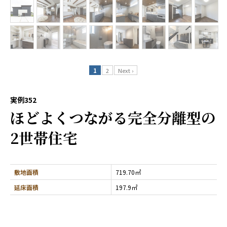
1
2
Next ›
実例352
ほどよくつながる完全分離型の
2世帯住宅
敷地面積
719.70㎡
延床面積
197.9㎡