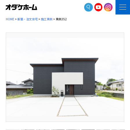
HOME
>
新築・注文住宅
>
施工実例
> 実例352