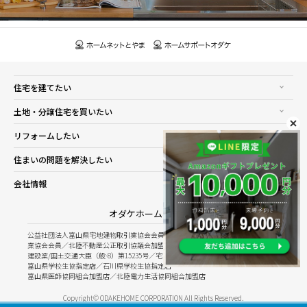
住宅を建てたい
土地・分譲住宅を買いたい
リフォームしたい
住まいの問題を解決したい
会社情報
オダケホーム株式会社
公益社団法人富山県宅地建物取引業協会会員／公益社団法人石川県宅地建物取引
業協会会員／北陸不動産公正取引協議会加盟
建設業/国土交通大臣（般-8）第15235号／宅建業/国土交通大臣（8）第5025号
富山県学校生協指定店／石川県学校生協指定店
富山県医師協同組合加盟店／北陸電力生活協同組合加盟店
Copyright© ODAKEHOME CORPORATION All Rights Reserved.