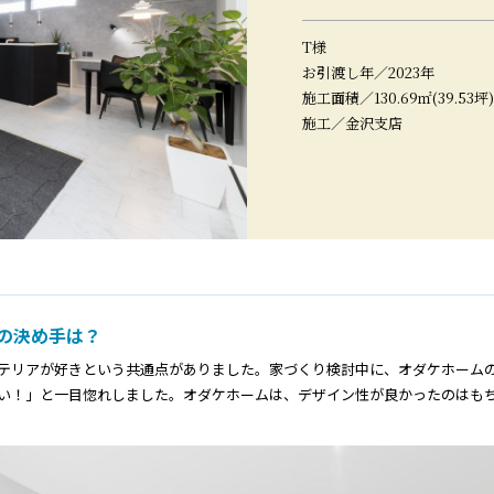
T様
お引渡し年／2023年
施工面積／130.69㎡(39.53坪)
施工／金沢支店
の決め手は？
リアが好きという共通点がありました。家づくり検討中に、オダケホームのIn
い！」と一目惚れしました。オダケホームは、デザイン性が良かったのはも