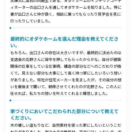
夫婦共に高校の同級生である、オダケホームのインテリアコーデ
ィネーターの出口さんを通してオダケホームを知りました。特に
妻が出口さんと仲が良く、相談に乗ってもらったり見学会を見に
行ったりしていました。
最終的にオダケホームを選んだ理由を教えてくださ
い。
もちろん、出口さんの存在は大きいですが、最終的に決めたのは
支店長の北野さんに背中を押してもらったからかな。自分が建築
関係の仕事をしている仕事柄、構造の部分などへのこだわりが強
くて。見えない部分も大事にして長く持つ家にしたいろいう想い
がありました。何社か住宅メーカーを見ましたが、その自分の想
いを最後まで聞いて、納得させてくれたのが北野さん。この人に
任せれば、私たちの想いを叶えてくれると確信しました。
家づくりにおいてこだわられた部分について教えて
ください。
木の優しい温もりなど、自然素材を使った家にしたいというこだ
わりがありました。床はナラの無垢材、天井にはレッドシダーの