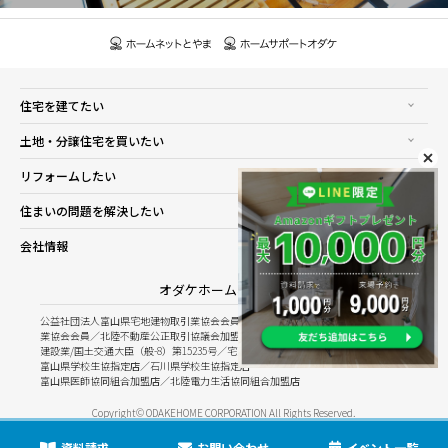
住宅を建てたい
土地・分譲住宅を買いたい
リフォームしたい
住まいの問題を解決したい
会社情報
オダケホーム株式会社
公益社団法人富山県宅地建物取引業協会会員／公益社団法人石川県宅地建物取引
業協会会員／北陸不動産公正取引協議会加盟
建設業/国土交通大臣（般-8）第15235号／宅建業/国土交通大臣（8）第5025号
富山県学校生協指定店／石川県学校生協指定店
富山県医師協同組合加盟店／北陸電力生活協同組合加盟店
Copyright© ODAKEHOME CORPORATION All Rights Reserved.
資料請求
お問い合わせ
イベント一覧