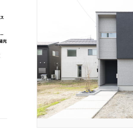
くス
－
陽光
適