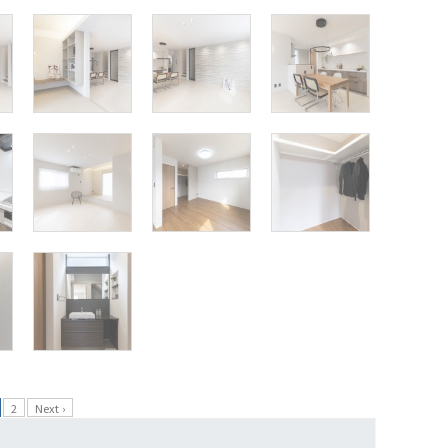
2
Next ›