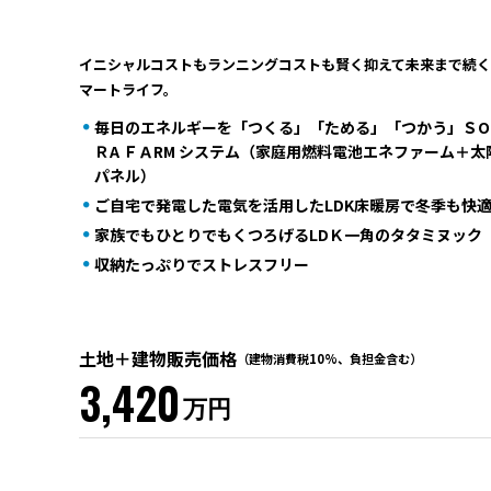
イニシャルコストもランニングコストも賢く抑えて未来まで続
マートライフ。
毎日のエネルギーを「つくる」「ためる」「つかう」ＳO
ＲA ＦＡRM システム（家庭用燃料電池エネファーム＋太
パネル）
ご自宅で発電した電気を活用したLDK床暖房で冬季も快
家族でもひとりでもくつろげるLDＫ一角のタタミヌック
収納たっぷりでストレスフリー
土地＋建物販売価格
（建物消費税10%、負担金含む）
3,420
万円