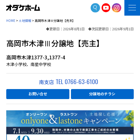
HOME
>
土地情報
> 高岡市木津Ⅲ分譲地【売主】
◆更新日：2026年8月1日 ◆次回更新日：2026年9月1日
高岡市木津Ⅲ分譲地【売主】
高岡市木津1377-3,1377-4
木津小学校、南星中学校
TEL 0766-63-6100
南支店
お問い合せ
分譲地のチラシ