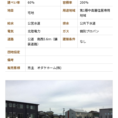
建ぺい率
60%
容積率
200%
地目
用途地域
第1種中高層住居専用
宅地
地域
給水
公営水道
排水
公共下水道
電気
北陸電力
ガス
個別プロパン
道路
公道 南西5.6ｍ（舗
建築条件
なし
装道路）
団地協定
備考
販売態様
売主 オダケホーム(株)