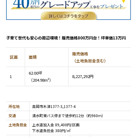
子育て世代も安心の周辺環境！販売価格800万円台！坪単価13万円
販売価格
区画
面積
（土地負担金含む）
62.00坪
1
8,227,292円
（204.98m²）
所在地
高岡市木津1377-3,1377-4
交通
清水町東バス停まで徒歩約12分（約960ｍ）
土地負担金
上水道加入金 89,400円/区画
下水道負担金 380円/㎡