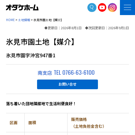
HOME
>
土地情報
> 氷見市園土地【媒介】
◆更新日：2026年8月1日 ◆次回更新日：2026年9月1日
氷見市園土地【媒介】
氷見市園字沖宮947番1
TEL 0766-63-6100
南支店
お問い合せ
落ち着いた団地隣接地で生活利便良好！
販売価格
区画
面積
（土地負担金含む）