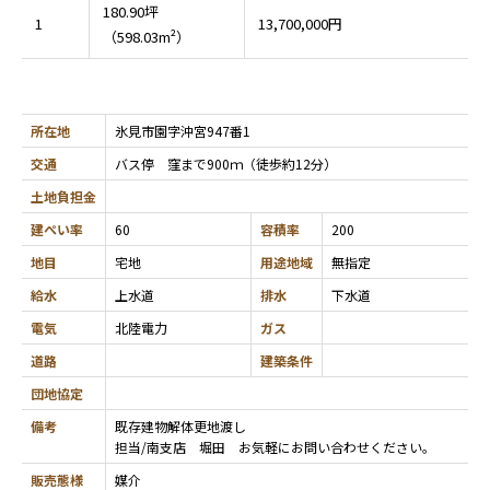
180.90坪
1
13,700,000円
（598.03m²）
所在地
氷見市園字沖宮947番1
交通
バス停 窪まで900ｍ（徒歩約12分）
土地負担金
建ぺい率
60
容積率
200
地目
宅地
用途地域
無指定
給水
上水道
排水
下水道
電気
北陸電力
ガス
道路
建築条件
団地協定
備考
既存建物解体更地渡し
担当/南支店 堀田 お気軽にお問い合わせください。
販売態様
媒介