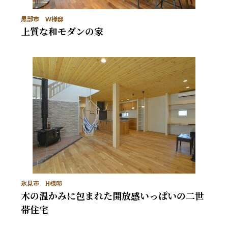
黒部市 Ｗ様邸
上質な和モダンの家
氷見市 H様邸
木の温かみに包まれた開放感いっぱいの二世
帯住宅