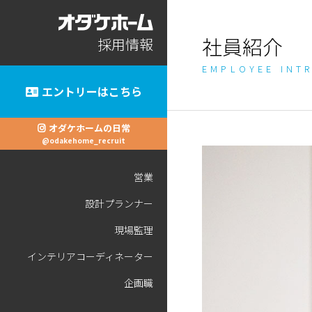
社員紹介
採用情報
EMPLOYEE INT
エントリーはこちら
オダケホームの日常
@odakehome_recruit
営業
設計プランナー
現場監理
インテリアコーディネーター
企画職