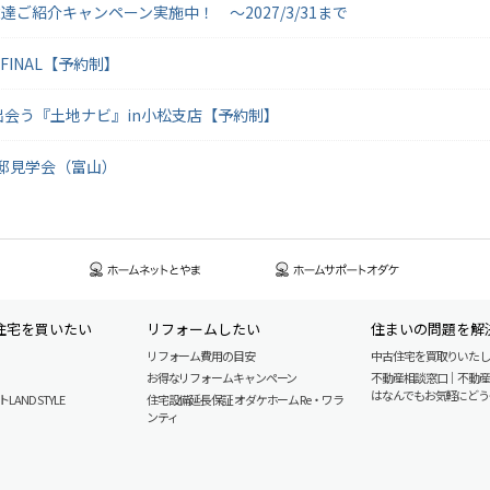
ご紹介キャンペーン実施中！ ～2027/3/31まで
 FINAL【予約制】
い」に出会う『土地ナビ』in小松支店【予約制】
客様邸見学会（富山）
住宅を買いたい
リフォームしたい
住まいの問題を解
リフォーム費用の目安
中古住宅を買取りいた
お得なリフォームキャンペーン
不動産相談窓口｜不動
はなんでもお気軽にどう
AND STYLE
住宅設備延長保証 オダケホーム Re・ワラ
ンティ