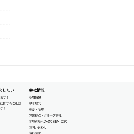
決したい
会社情報
します！
採用情報
産に関するご相談
基本理念
ぞ！
概要・沿革
営業拠点・グループ会社
地域貢献への取り組み（CSR）
お問い合わせ
資料請求