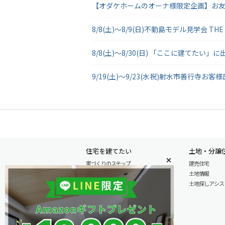
【オダケホームのオーナ様限定企画】お友達
8/8(土)～8/9(日)不動島モデル見学会 THE
8/8(土)～8/30(日) 「ここに建てた
9/19(土)～9/23(水祝)射水市善行寺お
住宅を建てたい
土地・分譲
家づくりのステップ
建売住宅
自由設計注文住宅
土地情報
木の特性を活かした北陸の家づくり
土地探しアシスト L
住宅の性能
安心のアフターサービス
商品情報
施工実例